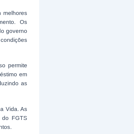
m melhores
mento. Os
do governo
m condições
so permite
réstimo em
duzindo as
a Vida. As
o do FGTS
ntos.