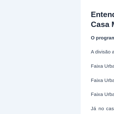
Enten
Casa 
O program
A divisão 
Faixa Urba
Faixa Urba
Faixa Urba
Já no cas