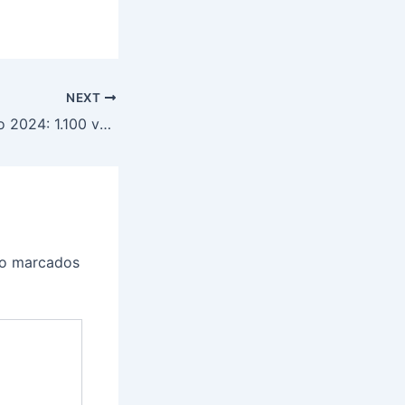
NEXT
Concurso Exército 2024: 1.100 vagas abertas com salário de R$ 3,8 mil; Veja como se candidatar
ão marcados