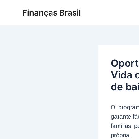
Ir
Finanças Brasil
para
o
conteúdo
Oport
Vida 
de ba
O program
garante fá
famílias 
própria.