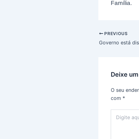
Família.
Post
PREVIOUS
navigation
Deixe um
O seu ender
com
*
Digite
aqui...