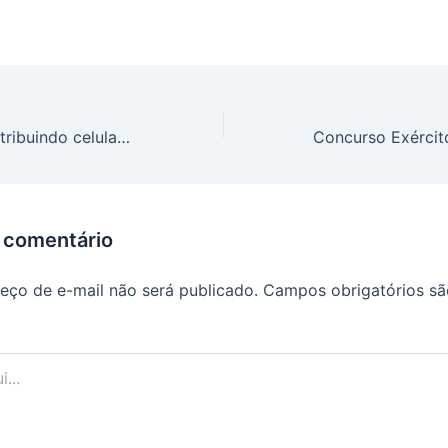
Governo está distribuindo celulares gratuitos para inscritos no CadÚnico: Saiba como solicitar o seu
 comentário
eço de e-mail não será publicado.
Campos obrigatórios s