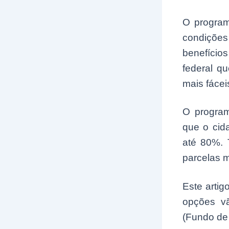
O program
condiçõe
benefício
federal qu
mais fácei
O program
que o cid
até 80%. 
parcelas 
Este arti
opções v
(Fundo de 