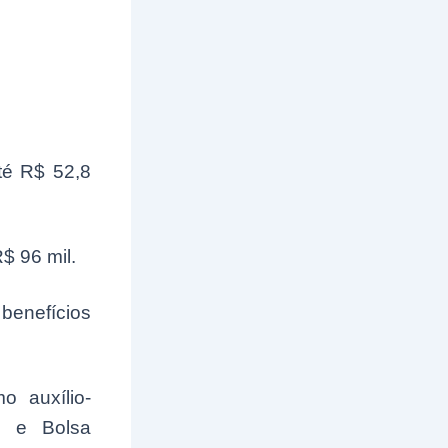
té R$ 52,8
$ 96 mil.
enefícios
o auxílio-
) e Bolsa