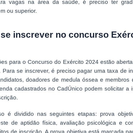
ara vagas na área da saúde, é preciso ter gra
m ou superior.
se inscrever no concurso Exérc
ões para o Concurso do Exército 2024 estão aberta
 Para se inscrever, é preciso pagar uma taxa de i
ndidatos, doadores de medula óssea e membros d
renda cadastrados no CadÚnico podem solicitar a 
scrição.
o é dividido nas seguintes etapas: prova objet
este de aptidão física, avaliação psicológica e c
itos de inscrição. A prova objetiva está marcada pa