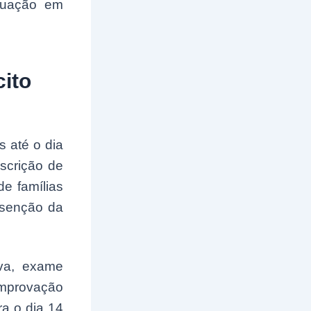
duação em
ito
s até o dia
nscrição de
e famílias
isenção da
iva, exame
omprovação
ra o dia 14