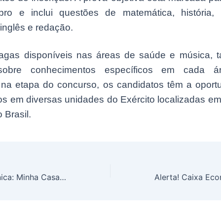
ro e inclui questões de matemática, história, 
 inglês e redação.
agas disponíveis nas áreas de saúde e música,
sobre conhecimentos específicos em cada á
na etapa do concurso, os candidatos têm a oport
os em diversas unidades do Exército localizadas em
 Brasil.
Oportunidade Única: Minha Casa Minha Vida com Desconto de 80% para famílias de baixa renda; Veja como!