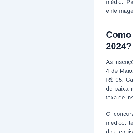
médio. P
enfermage
Como 
2024?
As inscriç
4 de Maio.
R$ 95. Ca
de baixa 
taxa de in
O concurs
médico, t
dos requis