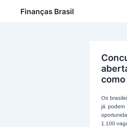
Ir
Finanças Brasil
para
o
conteúdo
Concu
abert
como 
Os brasile
já podem 
oportunid
1.100 vag