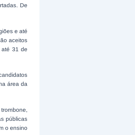
rtadas. De
iões e até
ão aceitos
 até 31 de
candidatos
na área da
 trombone,
as públicas
m o ensino