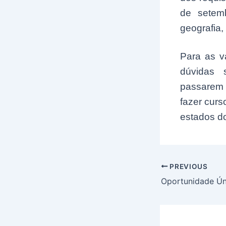
de setemb
geografia,
Para as v
dúvidas 
passarem 
fazer curs
estados do
Post
PREVIOUS
navigation