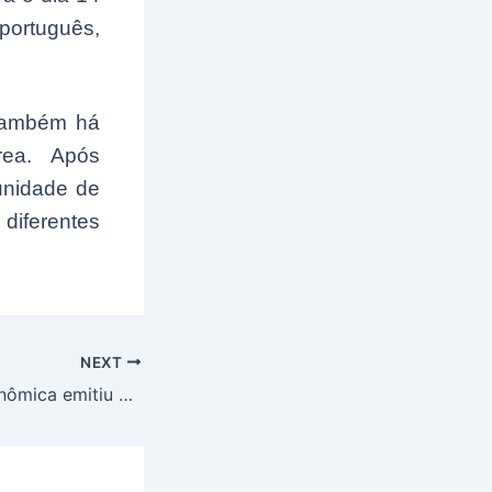
português,
 também há
rea. Após
unidade de
 diferentes
NEXT
Alerta! Caixa Econômica emitiu comunicado aos beneficiários do Bolsa Família; Confira as novidades