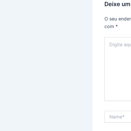
Deixe um
O seu ender
com
*
Digite
aqui...
Name*