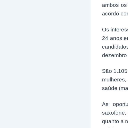
ambos os 
acordo com 
Os intere
24 anos e
candidato
dezembro 
São 1.105
mulheres,
saúde (mas
As oportu
saxofone, 
quanto a 