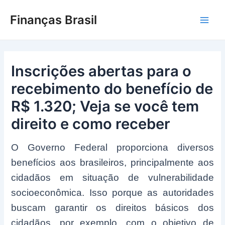
Ir
Finanças Brasil
para
Main
o
conteúdo
Men
Inscrições abertas para o
recebimento do benefício de
R$ 1.320; Veja se você tem
direito e como receber
O Governo Federal proporciona diversos
benefícios aos brasileiros, principalmente aos
cidadãos em situação de vulnerabilidade
socioeconômica. Isso porque as autoridades
buscam garantir os direitos básicos dos
cidadãos, por exemplo, com o objetivo de