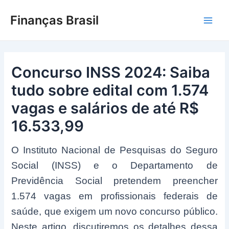
Ir
Finanças Brasil
para
Main
o
conteúdo
Men
Concurso INSS 2024: Saiba
tudo sobre edital com 1.574
vagas e salários de até R$
16.533,99
O Instituto Nacional de Pesquisas do Seguro
Social (INSS) e o Departamento de
Previdência Social pretendem preencher
1.574 vagas em profissionais federais de
saúde, que exigem um novo concurso público.
Neste artigo, discutiremos os detalhes dessa