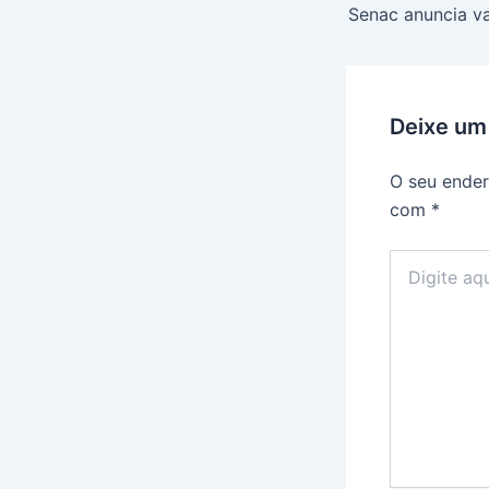
navigation
Deixe um
O seu ender
com
*
Digite
aqui...