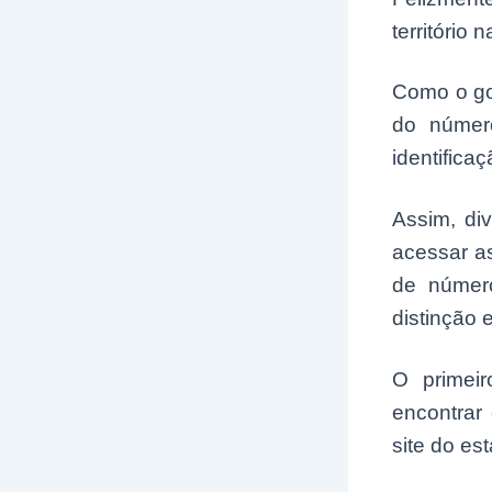
território
Como o go
do númer
identificaç
Assim, di
acessar a
de númer
distinção 
O primei
encontrar
site do es