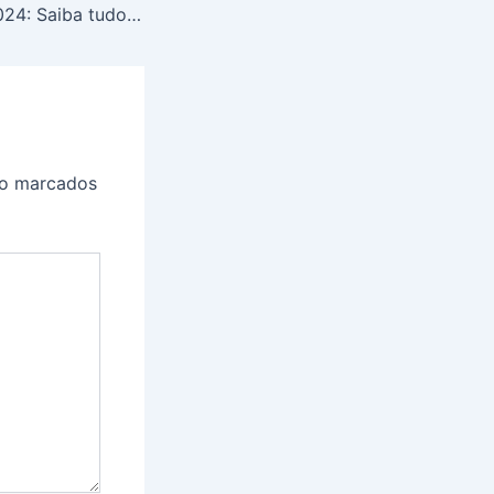
Concurso INSS 2024: Saiba tudo sobre edital com 1.574 vagas e salários de até R$ 16.533,99
ão marcados