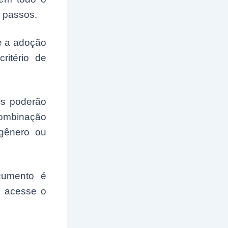
s passos.
e a adoção
itério de
ís poderão
combinação
gênero ou
cumento é
, acesse o