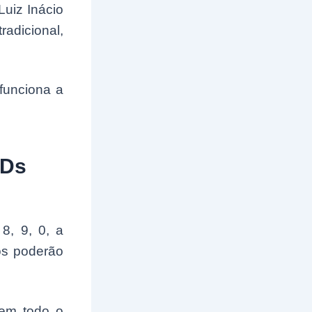
Luiz Inácio
adicional,
funciona a
IDs
8, 9, 0, a
os poderão
 em todo o