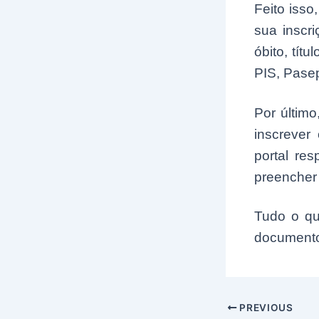
Feito isso
sua inscr
óbito, tít
PIS, Pasep
Por últim
inscrever
portal re
preencher 
Tudo o qu
document
Post
PREVIOUS