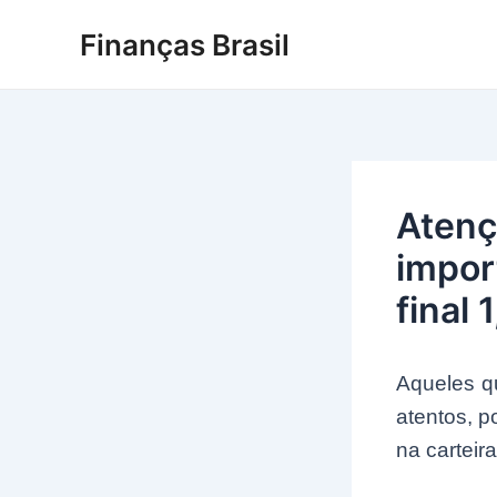
Ir
Finanças Brasil
para
o
conteúdo
Atenç
impor
final 1
Aqueles qu
atentos, 
na carteir