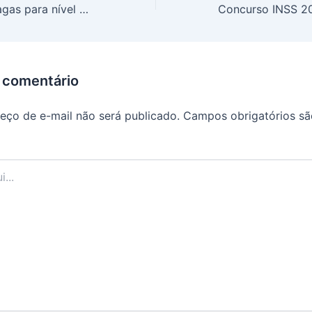
Senac anuncia vagas para nível médio e superior com salários até R$ 5,2 mil mais benefícios em áreas como beleza, saúde e tecnologia.
 comentário
eço de e-mail não será publicado.
Campos obrigatórios s