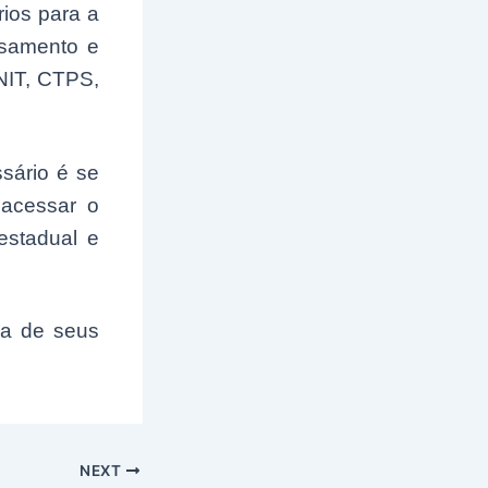
rios para a
asamento e
 NIT, CTPS,
sário é se
 acessar o
estadual e
ga de seus
NEXT