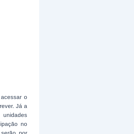
 acessar o
rever. Já a
 unidades
cipação no
 serão por