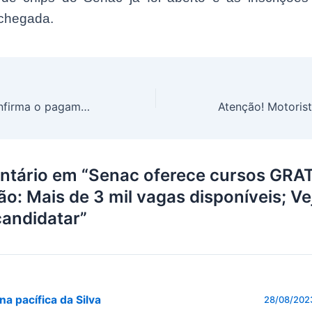
chegada.
Governo Lula confirma o pagamento de R$ 1,2 MIL para as mães solteiras; Veja programação
ntário em “Senac oferece cursos GR
ão: Mais de 3 mil vagas disponíveis; Ve
andidatar”
na pacífica da Silva
28/08/202