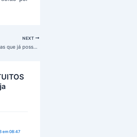
NEXT
Atenção! Motoristas que já possuem CNH recebem alerta hoje(13/07); Confira
ATUITOS
ja
3 em 08:47