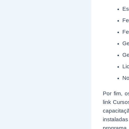
Es
Fe
Fe
Ge
Ge
Li
No
Por fim, 
link Curso
capacita
instalada
programa 