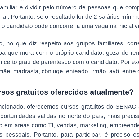
familiar e dividir pelo número de pessoas que co
liar. Portanto, se o resultado for de 2 salários mínim
o candidato pode concorrer a uma vaga na iniciativ
o, no que diz respeito aos grupos familiares, cor
a que mora com o próprio candidato, goza de rend
m certo grau de parentesco com o candidato. Por ex
mãe, madrasta, cônjuge, enteado, irmão, avô, entre 
rsos gratuitos oferecidos atualmente?
ionado, oferecemos cursos gratuitos do SENAC 
portunidades válidas no norte do país, mais preci
ão em áreas como TI, vendas, marketing, empreend
s pessoais. Portanto, para participar, é preciso e