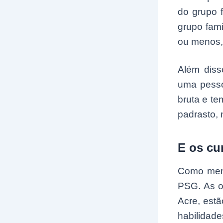
do grupo 
grupo fami
ou menos, 
Além diss
uma pesso
bruta e te
padrasto, 
E os cu
Como menc
PSG. As o
Acre, est
habilidade