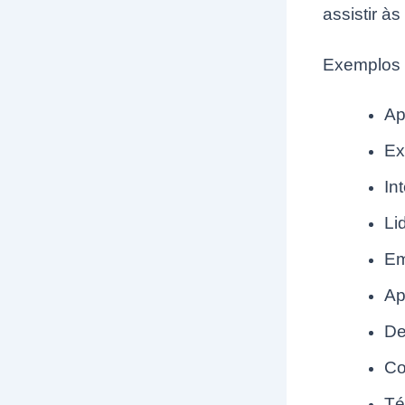
assistir às
Exemplos d
Ap
Ex
In
Li
Em
Ap
De
Co
Té