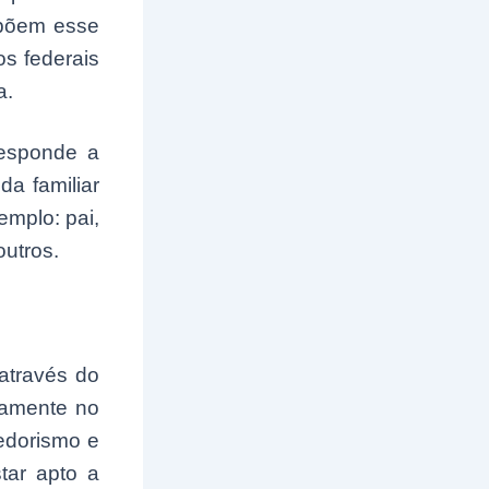
mpõem esse
os federais
a.
responde a
a familiar
emplo: pai,
outros.
através do
samente no
edorismo e
star apto a