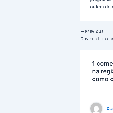
ordem de 
Post
PREVIOUS
navigation
1 come
na regi
como c
Dia