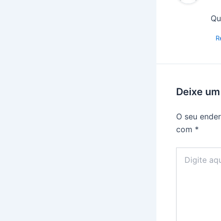
Qu
R
Deixe um
O seu ender
com
*
Digite
aqui...