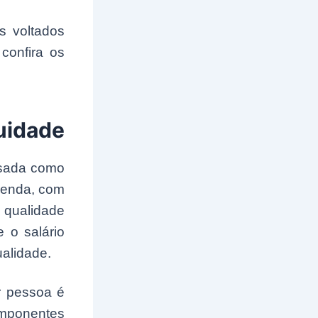
s voltados
confira os
uidade
nsada como
 renda, com
 qualidade
e o salário
ualidade.
r pessoa é
componentes