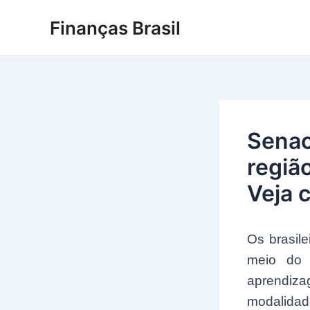
Ir
Finanças Brasil
para
o
conteúdo
Senac
região
Veja 
Os brasil
meio do 
aprendiz
modalidade