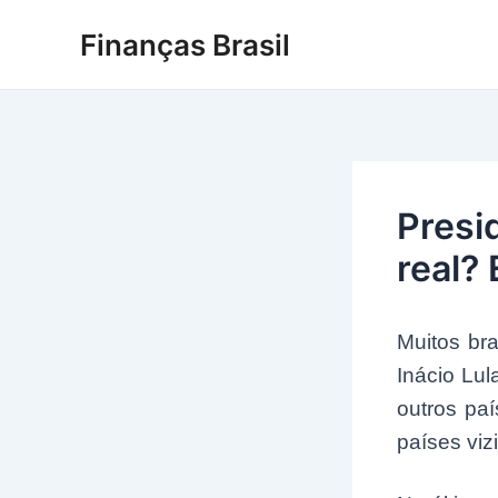
Ir
Finanças Brasil
para
o
conteúdo
Presi
real?
Muitos br
Inácio Lul
outros pa
países viz