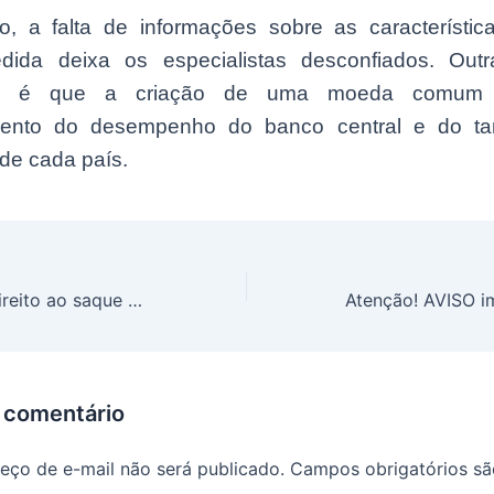
o, a falta de informações sobre as característica
ida deixa os especialistas desconfiados. Out
rar é que a criação de uma moeda comum 
mento do desempenho do banco central e do t
de cada país.
Brasileiros tem direito ao saque único de R$ 6.220,00: Veja os requisitos para receber
 comentário
eço de e-mail não será publicado.
Campos obrigatórios s