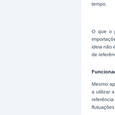
tempo.
O que o 
importaçõ
ideia não 
de referên
Funcion
Mesmo apó
a utilizar
referênci
flutuações