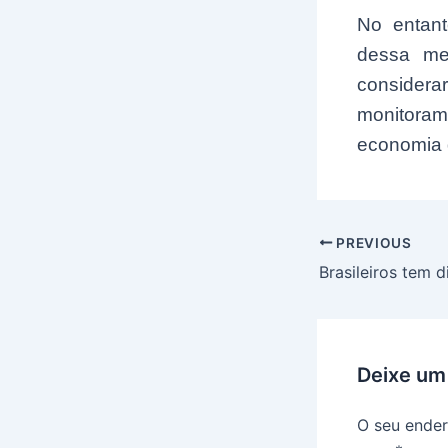
No entant
dessa med
conside
monitora
economia 
Post
PREVIOUS
navigation
Deixe um
O seu ender