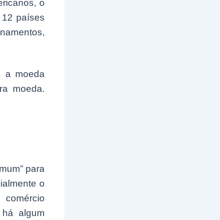
ericanos, o
 12 países
namentos,
l, a moeda
utra moeda.
omum” para
ialmente o
 comércio
 há algum