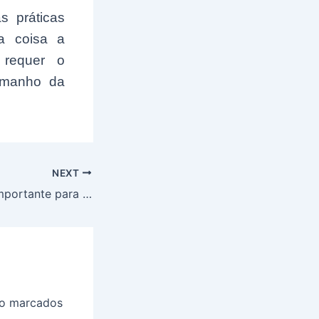
s práticas
ra coisa a
requer o
amanho da
NEXT
Atenção! AVISO importante para os brasileiros que possuem CNH e estão com o nome sujo; Confira
ão marcados