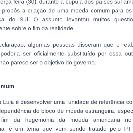
terça-feira (30), durante a cúpula dos países sul-am
e propôs a criação de uma moeda comum para os
ca do Sul. O assunto levantou muitos questio
ente sobre o fim da realidade.
claração, algumas pessoas disseram que o rea
, poderia ser oficialmente substituído por essa o
ão parece ser o objetivo do governo.
omum
e Lula é desenvolver uma “unidade de referência c
 dependência do bloco de moeda estrangeira, espec
 fim da hegemonia da moeda americana no
ional é um tema que vem sendo tratado pelo PT