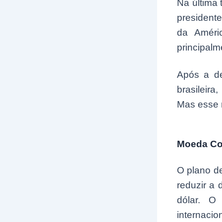
Na última 
president
da Améri
principalm
Após a de
brasileira
Mas esse n
Moeda C
O plano d
reduzir a
dólar. O
internac