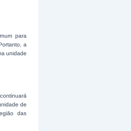
omum para
ortanto, a
uma unidade
continuará
 unidade de
região das