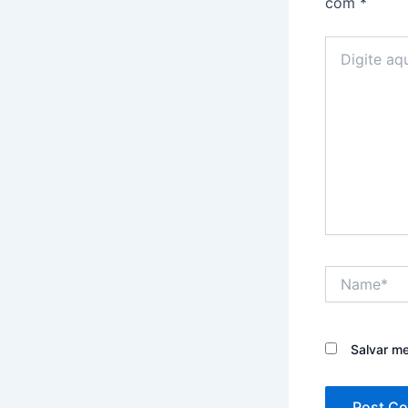
com
*
Digite
aqui...
Name*
Salvar m