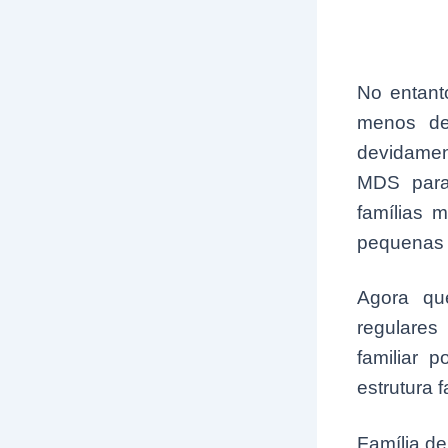
No entant
menos de
devidamen
MDS para
famílias 
pequenas f
Agora qu
regulares
familiar 
estrutura f
Família d