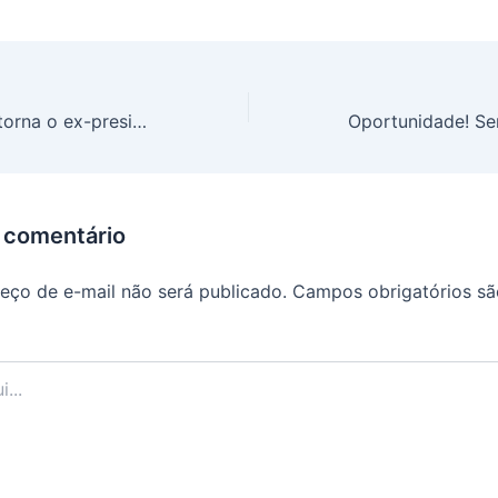
Decisão do TSE torna o ex-presidente Bolsonaro inelegível novamente; Entenda o que motivou o julgamento
 comentário
eço de e-mail não será publicado.
Campos obrigatórios s