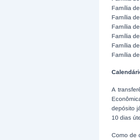
Família de
Família de
Família de
Família de
Família de
Família de
Calendári
A transfe
Econômic
depósito j
10 dias út
Como de c