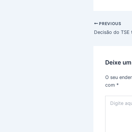
Post
PREVIOUS
navigation
Deixe um
O seu ender
com
*
Digite
aqui...