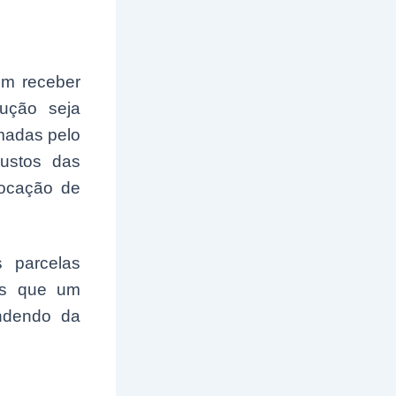
em receber
ução seja
madas pelo
ustos das
locação de
 parcelas
res que um
endendo da