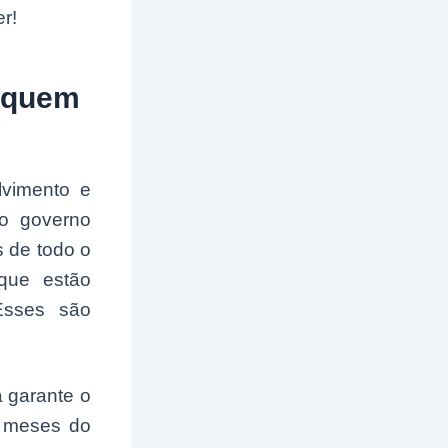
r!
a quem
lvimento e
do governo
s de todo o
 que estão
Esses são
a garante o
s meses do