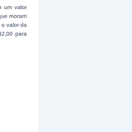
m um valor
 que moram
o valor da
42,00 para