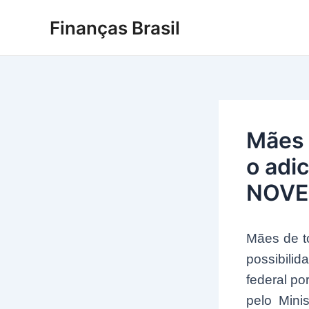
Ir
Finanças Brasil
para
o
conteúdo
Mães 
o adi
NOVEM
Mães de t
possibili
federal po
pelo Mini