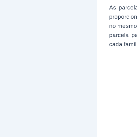
As parcel
proporcio
no mesmo 
parcela p
cada famíl