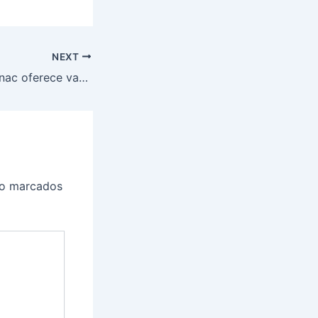
NEXT
Oportunidade! Senac oferece vagas para cursos GRATUITOS E ONLINE; Veja como participar
ão marcados