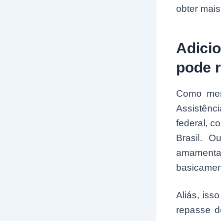
obter mais
Adicio
pode 
Como menc
Assistênc
federal, c
Brasil. O
amamenta
basicament
Aliás, iss
repasse d