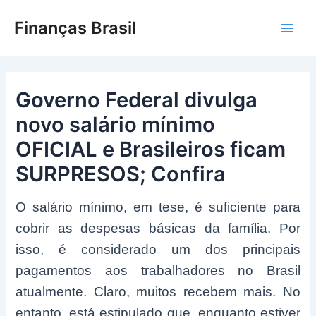
Ir
Finanças Brasil
para
Main
o
conteúdo
Men
Governo Federal divulga
novo salário mínimo
OFICIAL e Brasileiros ficam
SURPRESOS; Confira
O salário mínimo, em tese, é suficiente para
cobrir as despesas básicas da família. Por
isso, é considerado um dos principais
pagamentos aos trabalhadores no Brasil
atualmente. Claro, muitos recebem mais. No
entanto, está estipulado que, enquanto estiver