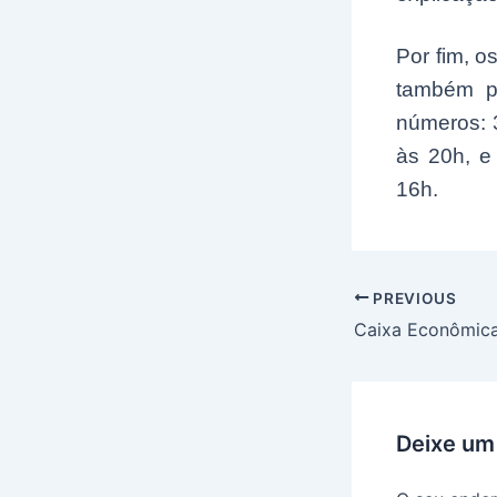
Por fim, o
também po
números: 
às 20h, e
16h.
Post
PREVIOUS
navigation
Deixe um