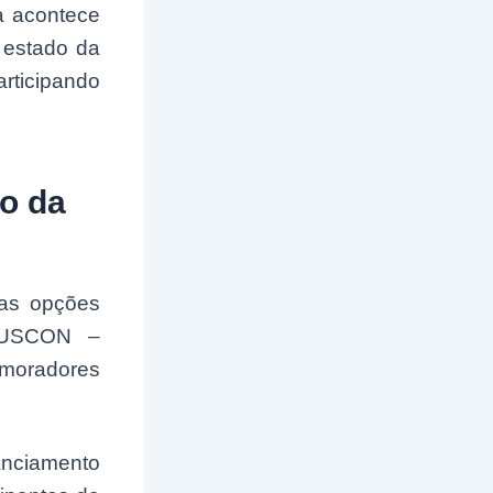
a acontece
 estado da
rticipando
ão da
sas opções
NDUSCON –
 moradores
nanciamento