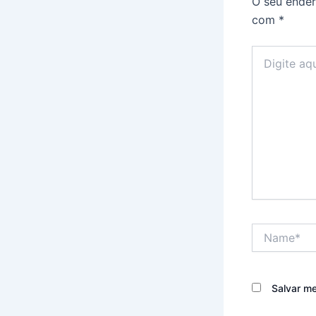
O seu ender
com
*
Digite
aqui...
Name*
Salvar m