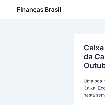
Ir
Finanças Brasil
para
o
conteúdo
Caixa
da Ca
Outub
Uma boa no
Caixa Eco
nesta sema