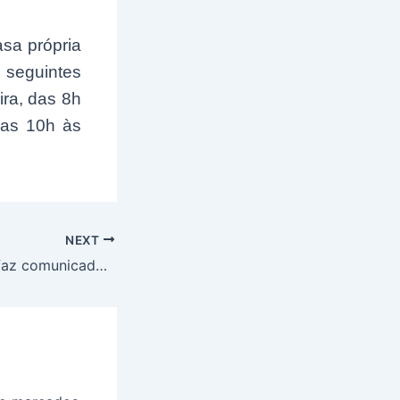
asa própria
 seguintes
ra, das 8h
das 10h às
NEXT
Governo Federal faz comunicado que beneficia aqueles que estão ativos no Programa Bolsa Família ESTE mês; Confira detalhes