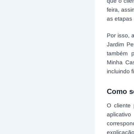
que o clie
feira, ass
as etapas 
Por isso, 
Jardim Pe
também pr
Minha Cas
incluindo
Como se
O cliente
aplicativ
correspo
explicação