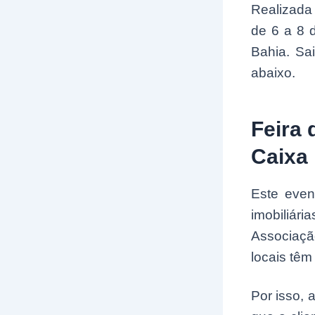
Realizada
de 6 a 8 
Bahia. Sa
abaixo.
Feira 
Caixa
Este even
imobiliá
Associaçã
locais têm
Por isso, 