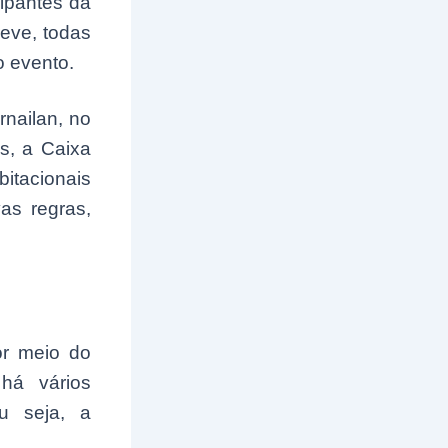
cipantes da
reve, todas
o evento.
rnailan, no
s, a Caixa
itacionais
as regras,
or meio do
 há vários
u seja, a