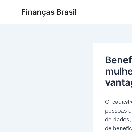
Ir
Finanças Brasil
para
o
conteúdo
Benef
mulhe
vant
O cadastr
pessoas q
de dados,
de benefíc