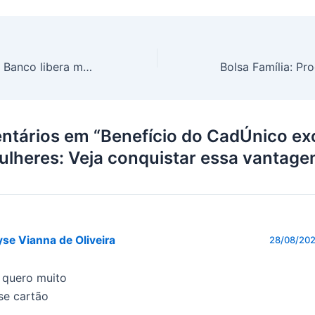
Atenção Nubank! Banco libera mega desconto de 50% para seus clientes; Saiba como aproveitar as vantagens
ntários em “Benefício do CadÚnico ex
ulheres: Veja conquistar essa vantage
se Vianna de Oliveira
28/08/202
 quero muito
se cartão