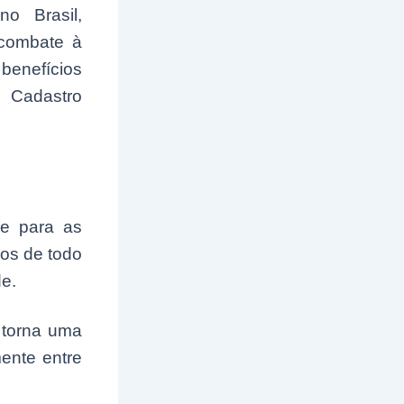
o Brasil,
 combate à
enefícios
o Cadastro
de para as
ãos de todo
de.
 torna uma
ente entre