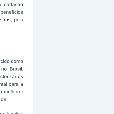
o cadastro
enefícios
tras, pois
ecido como
no Brasil.
cterizar os
tal para a
a melhorar
ade.
 familiar,