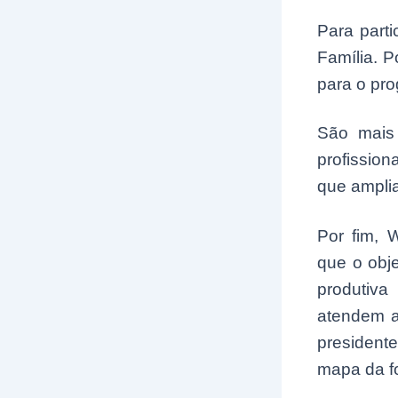
Para part
Família. P
para o pr
São mais
profissio
que ampli
Por fim, 
que o obj
produtiva
atendem a
presidente
mapa da f