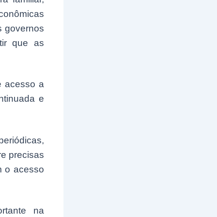
econômicas
s governos
tir que as
e acesso a
ntinuada e
eriódicas,
e precisas
m o acesso
rtante na