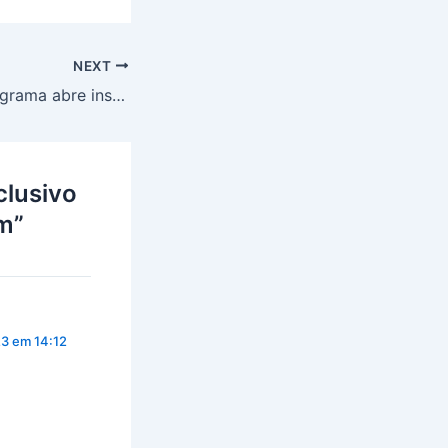
NEXT
Bolsa Família: Programa abre inscrições para o mês de Setembro. Veja o que precisa para se inscrever
clusivo
m”
3 em 14:12