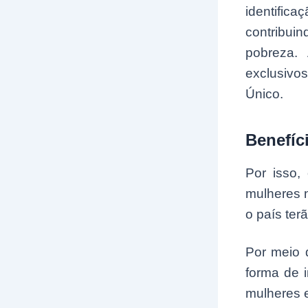
identifi
contribui
pobreza.
exclusivo
Único.
Benefíc
Por isso,
mulheres n
o país ter
Por meio 
forma de 
mulheres 