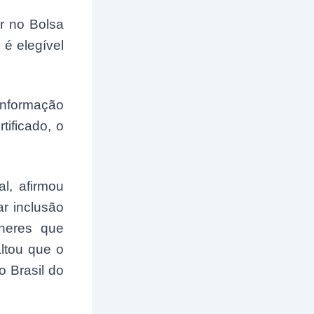
r no Bolsa
 é elegível
nformação
ificado, o
l, afirmou
r inclusão
lheres que
ltou que o
o Brasil do