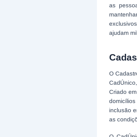
as pessoa
mantenha
exclusivo
ajudam mil
Cadas
O Cadastr
CadÚnico,
Criado em 
domicílio
inclusão 
as condiçõ
O CadÚnic