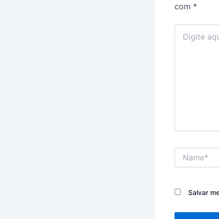
com
*
Digite
aqui...
Name*
Salvar m