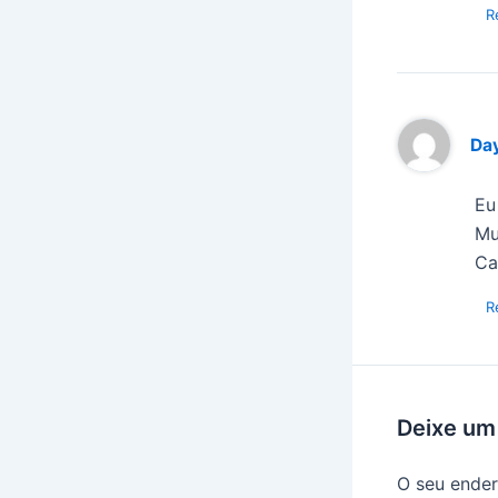
R
Day
Eu
Mu
Ca
R
Deixe um
O seu ender