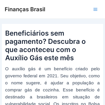
Ir
Finanças Brasil
para
Main
o
conteúdo
Men
Beneficiários sem
pagamento? Descubra o
que aconteceu com o
Auxílio Gás este mês
O auxílio gás é um benefício criado pelo
governo federal em 2021. Seu objetivo, como
o nome sugere, é ajudar a população a
comprar gás de cozinha. Esse benefício é
destinado a brasileiros em situação de
vulnerabilidade social. Os inscritos no Bolsa