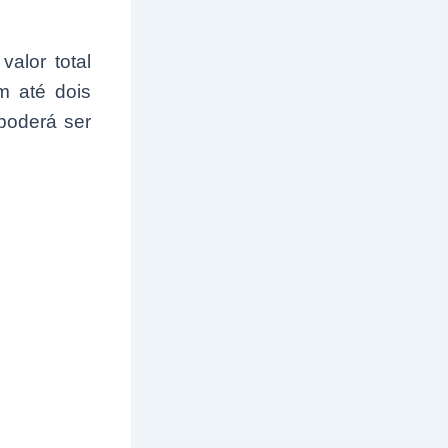
alor total
m até dois
 poderá ser