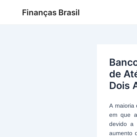
Ir
Finanças Brasil
para
o
conteúdo
Banco
de At
Dois 
A maioria 
em que a
devido a 
aumento d