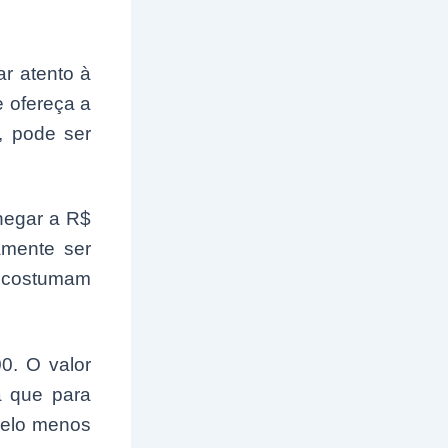
ar atento à
e ofereça a
, pode ser
hegar a R$
amente ser
os costumam
0. O valor
a que para
pelo menos