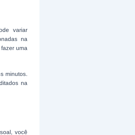
ode variar
onadas na
a fazer uma
ns minutos.
editados na
soal, você