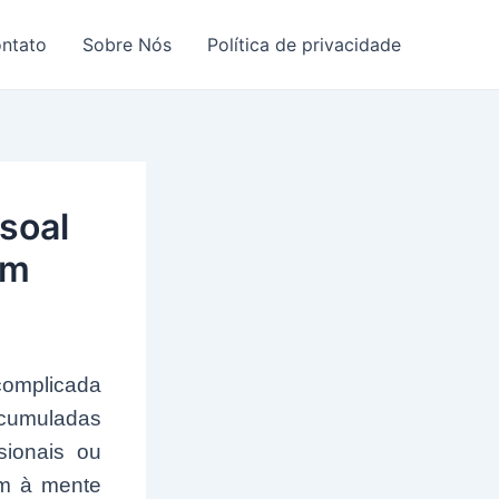
ntato
Sobre Nós
Política de privacidade
soal
em
 complicada
cumuladas
sionais ou
em à mente