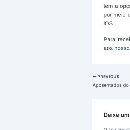
tem a opç
por meio d
iOS.
Para receb
aos nosso
Post
PREVIOUS
navigation
Deixe um
O seu ender