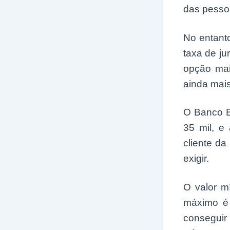
das pesso
No entanto
taxa de ju
opção mai
ainda mai
O Banco B
35 mil, e
cliente da
exigir.
O valor m
máximo é 
conseguir