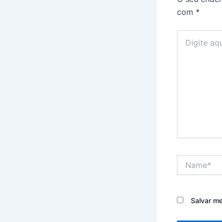
com
*
Digite
aqui...
Name*
Salvar m