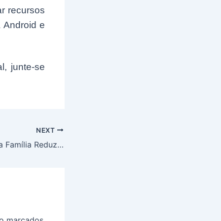
r recursos
a Android e
l, junte-se
NEXT
Benefício do Bolsa Família Reduzido em R$ 412: Titulares São Surpreendidos; Veja se se você foi afetado
ão marcados