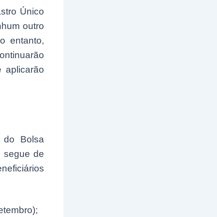
astro Único
nhum outro
o entanto,
ontinuarão
 aplicarão
s do Bolsa
e segue de
eficiários
etembro);