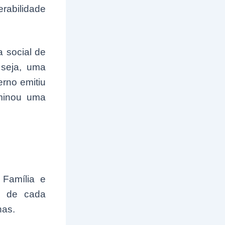
rabilidade
 social de
 seja, uma
rno emitiu
rminou uma
 Família e
s de cada
has.