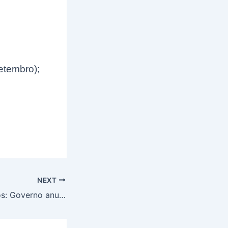
etembro);
NEXT
Atenção Brasileiros: Governo anuncia novas regras para receber o Auxílio Gás; Veja!