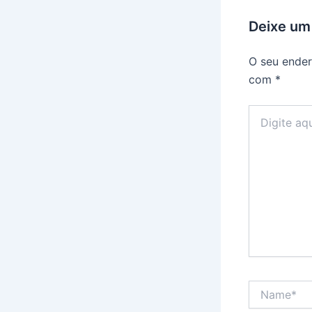
Deixe um
O seu ender
com
*
Digite
aqui...
Name*