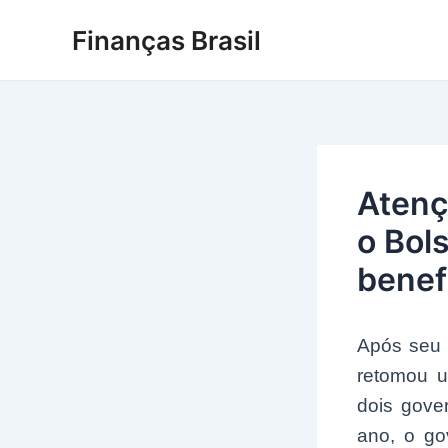
Ir
Finanças Brasil
para
o
conteúdo
Atenç
o Bol
benef
Após seu t
retomou u
dois gove
ano, o go