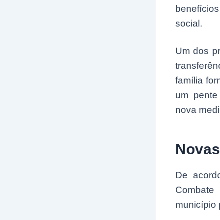
benefício
social.
Um dos pr
transferê
família f
um pente 
nova medid
Novas 
De acordo
Combate 
município