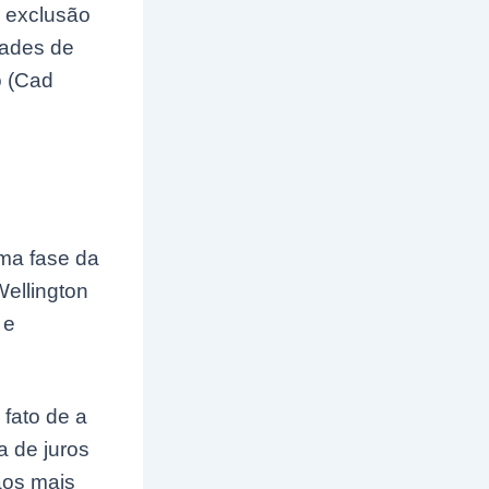
a exclusão
dades de
o (Cad
ima fase da
Wellington
 e
fato de a
a de juros
aos mais