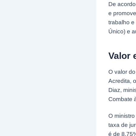
De acordo
e promove
trabalho 
Único) e 
Valor 
O valor do
Acredita, 
Diaz, mini
Combate à
O ministro
taxa de ju
é de 8,75