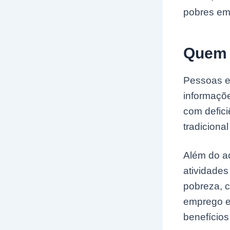
pobres em
Quem 
Pessoas en
informaçõe
com defic
tradicional
Além do ac
atividades
pobreza, c
emprego e
benefício