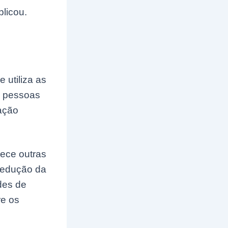
licou.
 utiliza as
a pessoas
ação
rece outras
 redução da
des de
re os