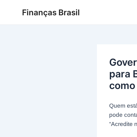
Ir
Finanças Brasil
para
o
conteúdo
Gover
para B
como 
Quem está 
pode conta
“Acredite 